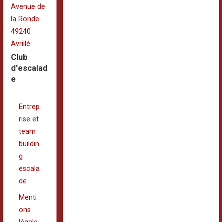
Avenue de
la Ronde
49240
Avrillé
Club
d'escalad
e
Entrep
rise et
team
buildin
g
escala
de
Menti
ons