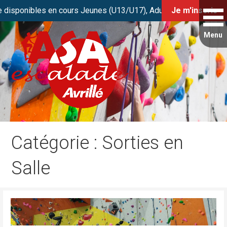
sponibles en cours Jeunes (U13/U17), Adultes et Stage Initiati
Je m'inscris
Passer
au
contenu
Club de grimpe FFME d’Avrillé / Angers
ASA Escalade
Catégorie : Sorties en
Salle