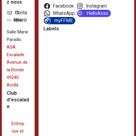
z nous
Facebook
Instagram
Contact
WhatsApp
HelloAsso
Newsletter
myFFME
Labels
Salle Marie
Paradis
ASA
Escalade
Avenue de
la Ronde
49240
Avrillé
Club
d'escalad
e
Entrep
rise et