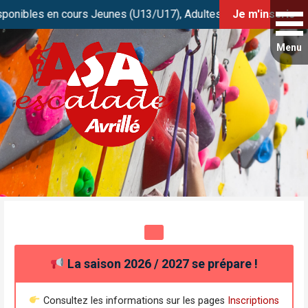
 en cours Jeunes (U13/U17), Adultes et Stage Initiation. Réser
Je m'inscris
Passer
au
contenu
Club de grimpe FFME d’Avrillé / Angers
ASA Escalade
La saison 2026 / 2027 se prépare !
Consultez les informations sur les pages
Inscriptions