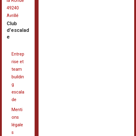
la Ronde
49240
Avrillé
Club
d'escalad
e
Entrep
rise et
team
buildin
g
escala
de
Menti
ons
légale
s