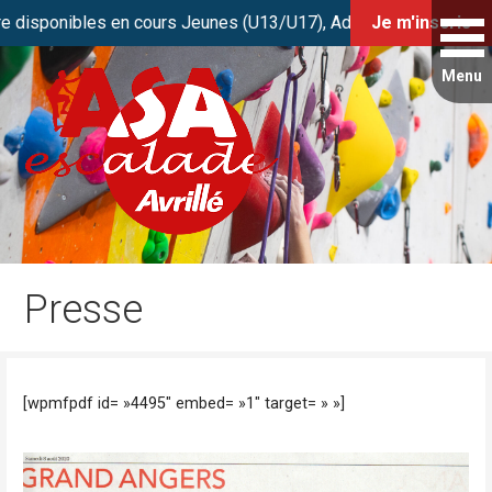
onibles en cours Jeunes (U13/U17), Adultes et Stage Initiation
Je m'inscris
Passer
au
contenu
Club de grimpe FFME d’Avrillé / Angers
ASA Escalade
Presse
[wpmfpdf id= »4495″ embed= »1″ target= » »]