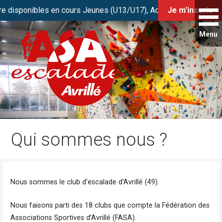
isponibles en cours Jeunes (U13/U17), Adultes et Stage Initiat
Je m'inscris
Passer
au
contenu
Club de grimpe FFME d’Avrillé / Angers
ASA Escalade
Qui sommes nous ?
Nous sommes le club d’escalade d’Avrillé (49).
Nous faisons parti des 18 clubs que compte la Fédération des
Associations Sportives d’Avrillé (FASA).