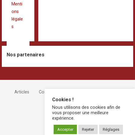
Menti
ons
légale
s
Nos partenaires
Articles
Compétition
Inscriptions et Plannings
Cookies !
Devenir Bénévole !
Nous utilisons des cookies afin de
vous proposer une meilleure
expérience.
Accepter
Rejeter
Réglages