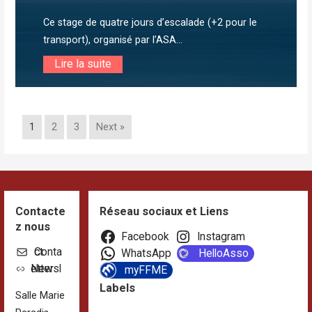
Ce stage de quatre jours d’escalade (+2 pour le
transport), organisé par l’ASA...
Lire la suite
1
2
3
Next »
Contacte
Réseau sociaux et Liens
z nous
Facebook
Instagram
Contact
WhatsApp
HelloAsso
Newsletter
myFFME
Labels
Salle Marie