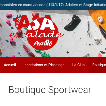
les en cours Jeunes (U13/U17), Adultes et Stage Initiation. Rés
Passer
au
contenu
Club de grimpe FFME d’Avrillé / Angers
ASA Escalade
Accueil
Inscriptions et Plannings
Le Club
Boutiqu
Boutique Sportwear