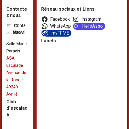
Contacte
Réseau sociaux et Liens
z nous
Facebook
Instagram
Contact
WhatsApp
HelloAsso
Newsletter
myFFME
Labels
Salle Marie
Paradis
ASA
Escalade
Avenue de
la Ronde
49240
Avrillé
Club
d'escalad
e