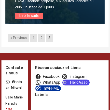
L’ASA Escalade propose, aux adultes licenciés du
club, un stage de 3 jours...
Lire la suite
« Previous
1
2
3
Contacte
Réseau sociaux et Liens
z nous
Facebook
Instagram
Contact
WhatsApp
HelloAsso
Newsletter
myFFME
Labels
Salle Marie
Paradis
ASA