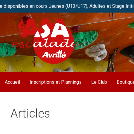
s en cours Jeunes (U13/U17), Adultes et Stage Initiation. Rése
Passer
au
contenu
Club de grimpe FFME d’Avrillé / Angers
ASA Escalade
Accueil
Inscriptions et Plannings
Le Club
Boutiqu
Articles