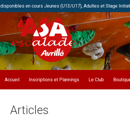
s en cours Jeunes (U13/U17), Adultes et Stage Initiation. Réser
Passer
au
contenu
Club de grimpe FFME d’Avrillé / Angers
ASA Escalade
Accueil
Inscriptions et Plannings
Le Club
Boutiqu
Articles