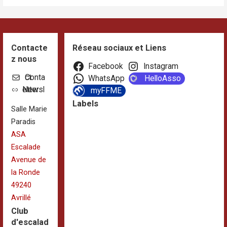
Contacte
Réseau sociaux et Liens
z nous
Facebook
Instagram
Contact
WhatsApp
HelloAsso
Newsletter
myFFME
Labels
Salle Marie
Paradis
ASA
Escalade
Avenue de
la Ronde
49240
Avrillé
Club
d'escalad