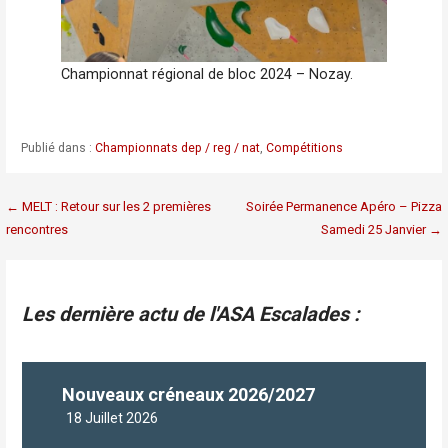
Championnat régional de bloc 2024 – Nozay.
Publié dans :
Championnats dep / reg / nat
,
Compétitions
Navigation
← MELT : Retour sur les 2 premières
Soirée Permanence Apéro – Pizza
rencontres
Samedi 25 Janvier →
de
l’article
Les dernière actu de l'ASA Escalades :
Nouveaux créneaux 2026/2027
18 Juillet 2026