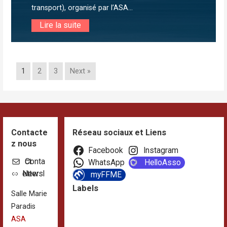
transport), organisé par l’ASA...
Lire la suite
1
2
3
Next »
Contacte
Réseau sociaux et Liens
z nous
Facebook
Instagram
Contact
WhatsApp
HelloAsso
Newsletter
myFFME
Labels
Salle Marie
Paradis
ASA