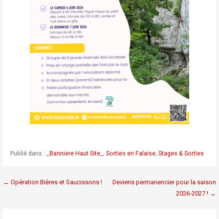
Publié dans :
_Banniere Haut Site_
,
Sorties en Falaise
,
Stages & Sorties
Navigation
← Opération Bières et Saucissons !
Deviens permanencier pour la saison
2026-2027 ! →
de