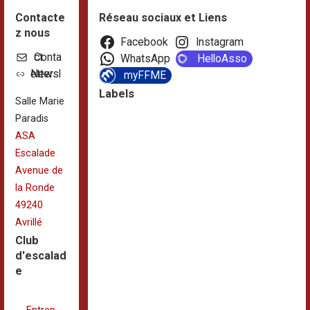
Contacte
Réseau sociaux et Liens
z nous
Facebook
Instagram
Contact
WhatsApp
HelloAsso
Newsletter
myFFME
Labels
Salle Marie
Paradis
ASA
Escalade
Avenue de
la Ronde
49240
Avrillé
Club
d'escalad
e