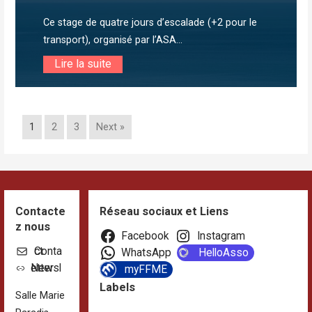
Ce stage de quatre jours d’escalade (+2 pour le
transport), organisé par l’ASA...
Lire la suite
1
2
3
Next »
Contacte
Réseau sociaux et Liens
z nous
Facebook
Instagram
Contact
WhatsApp
HelloAsso
Newsletter
myFFME
Labels
Salle Marie