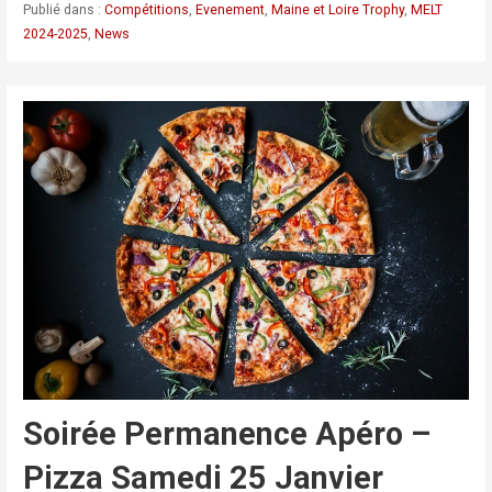
Publié dans :
Compétitions
,
Evenement
,
Maine et Loire Trophy
,
MELT
2024-2025
,
News
Soirée Permanence Apéro –
Pizza Samedi 25 Janvier