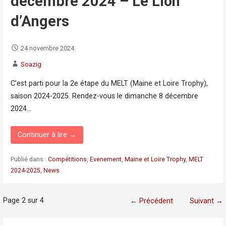
décembre 2024 – Le Lion
d’Angers
24 novembre 2024
Soazig
C’est parti pour la 2e étape du MELT (Maine et Loire Trophy),
saison 2024-2025. Rendez-vous le dimanche 8 décembre
2024…
Continuer à lire →
Publié dans :
Compétitions
,
Evenement
,
Maine et Loire Trophy
,
MELT
2024-2025
,
News
Navigation
Page 2 sur 4
← Précédent
Suivant →
dans