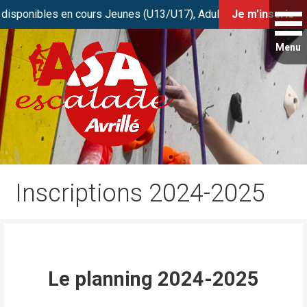
onibles en cours Jeunes (U13/U17), Adultes et Stage Initiation.
Je m'inscris
Passer
au
contenu
Club de grimpe FFME d’Avrillé / Angers
ASA Escalade
Inscriptions 2024-2025
Le planning 2024-2025