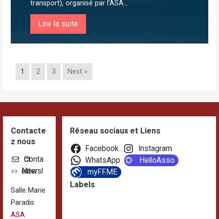
transport), organisé par l’ASA...
Lire la suite
1
2
3
Next »
Contacte
Réseau sociaux et Liens
z nous
Facebook
Instagram
Contact
WhatsApp
HelloAsso
Newsletter
myFFME
Labels
Salle Marie
Paradis
ASA