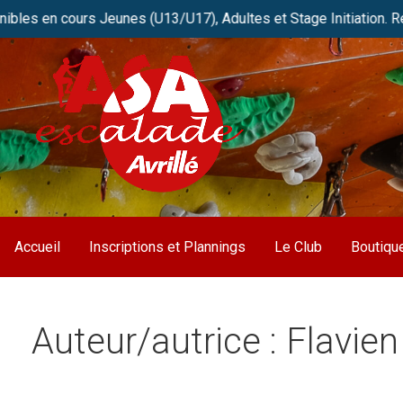
 cours Jeunes (U13/U17), Adultes et Stage Initiation. Réservez
Passer
au
contenu
Club de grimpe FFME d’Avrillé / Angers
ASA Escalade
Accueil
Inscriptions et Plannings
Le Club
Boutiqu
Auteur/autrice : Flavien