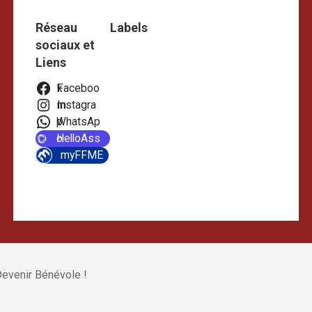
Réseau
Labels
sociaux et
Liens
Facebook
Instagram
WhatsApp
HelloAsso
myFFME
evenir Bénévole !